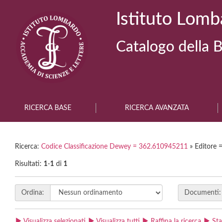
Istituto Lomb
Catalogo della B
RICERCA BASE
RICERCA AVANZATA
Ricerca:
Codice Classificazione Dewey = 362.610945211
» Editore =
Risultati:
1
-
1
di
1
Ordina:
Documenti:
Visualizza selezionati
Visualizza tutti
Raffina la ricerca
St