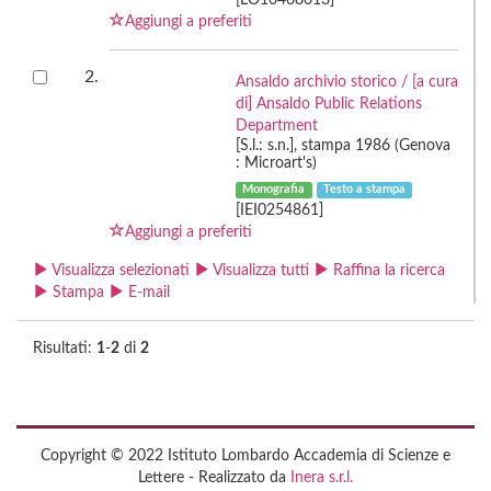
[LO10468013]
Aggiungi a preferiti
2.
Ansaldo archivio storico / [a cura
di] Ansaldo Public Relations
Department
[S.l.: s.n.], stampa 1986 (Genova
: Microart's)
Monografia
Testo a stampa
[IEI0254861]
Aggiungi a preferiti
Visualizza selezionati
Visualizza tutti
Raffina la ricerca
Stampa
E-mail
Risultati:
1
-
2
di
2
Copyright © 2022 Istituto Lombardo Accademia di Scienze e
Lettere - Realizzato da
Inera s.r.l.