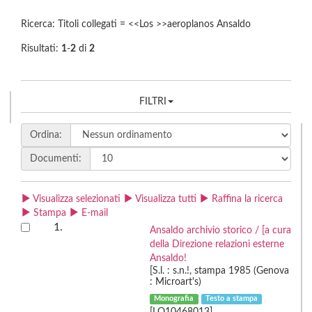
Ricerca: Titoli collegati = <<Los >>aeroplanos Ansaldo
Risultati:
1
-
2
di
2
FILTRI
Ordina:
Documenti:
Visualizza selezionati
Visualizza tutti
Raffina la ricerca
Stampa
E-mail
1.
Ansaldo archivio storico / [a cura
della Direzione relazioni esterne
Ansaldo!
[S.l. : s.n.!, stampa 1985 (Genova
: Microart's)
Monografia
Testo a stampa