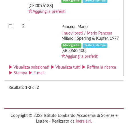
Monografia
Testo a stampa
[CFI0096188]
Aggiungi a preferiti
2.
Pancera, Mario
I nuovi preti / Mario Pancera
Milano : Sperling & Kupfer, 1977
Monografia
Testo a stampa
[SBL0582400]
Aggiungi a preferiti
Visualizza selezionati
Visualizza tutti
Raffina la ricerca
Stampa
E-mail
Risultati:
1
-
2
di
2
Copyright © 2022 Istituto Lombardo Accademia di Scienze e
Lettere - Realizzato da
Inera s.r.l.