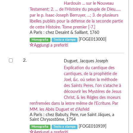
Hardouin ... sur le Nouveau
Testament; 2. ... de l'Histoire du peuple de Dieu......
par le p. Isaac-Joseph Berruyer, ...; 3. de plusieurs
libelles publiés pour la défense de la seconde partie
de cette Histoire. Tome premier [-7.]
A Paris : chez Desaint & Saillant, 1760
[FOGE013000]
Monografia
Testo a stampa
Aggiungi a preferiti
2.
Duguet, Jacques Joseph
Explication du cantique des
cantiques, de la prophètie de
Joel, &c. où selon la méthode
des Saints Peres, l'on s'atache à
découvrir les Mystéres de Jesus
Christ, & les Régles des moeurs
renfremées dans la lettre même de l'Ecriture. Par
MM. les Abés Duguet et d'Asfeld
A Paris : chez Babuty, Pere, rue Saint Jâques, a
Saint Chrysostôme, 1754
[FOGE010939]
Monografia
Testo a stampa
Aggiungi a preferiti