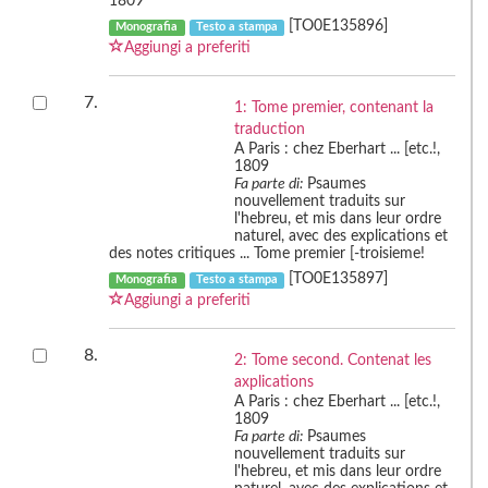
1809
[TO0E135896]
Monografia
Testo a stampa
Aggiungi a preferiti
7.
1: Tome premier, contenant la
traduction
A Paris : chez Eberhart ... [etc.!,
1809
Fa parte di:
Psaumes
nouvellement traduits sur
l'hebreu, et mis dans leur ordre
naturel, avec des explications et
des notes critiques ... Tome premier [-troisieme!
[TO0E135897]
Monografia
Testo a stampa
Aggiungi a preferiti
8.
2: Tome second. Contenat les
axplications
A Paris : chez Eberhart ... [etc.!,
1809
Fa parte di:
Psaumes
nouvellement traduits sur
l'hebreu, et mis dans leur ordre