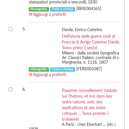
stampatori provinciali e vescovili, 1830
[BRIE004365]
Monografia
Testo a stampa
Aggiungi a preferiti
5.
Davila, Enrico Caterino
Dell'istoria delle guerre civili di
Francia di Arrigo Caterino Davila.
Tomo primo [-sesto]
Milano : dalla società tipografica
de' Classici Italiani, contrada di s.
Margherita, n. 1118, 1807
[FERE001087]
Monografia
Testo a stampa
Aggiungi a preferiti
6.
Psaumes nouvellement traduits
sur l'hebreu, et mis dans leur
ordre naturel, avec des
explications et des notes
critiques ... Tome premier [-
troisieme!
A Paris : chez Eberhart ... [etc.!,