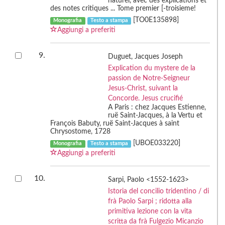
naturel, avec des explications et
des notes critiques ... Tome premier [-troisieme!
[TO0E135898]
Monografia
Testo a stampa
Aggiungi a preferiti
9.
Duguet, Jacques Joseph
Explication du mystere de la
passion de Notre-Seigneur
Jesus-Christ, suivant la
Concorde. Jesus crucifié
A Paris : chez Jacques Estienne,
ruë Saint-Jacques, à la Vertu et
François Babuty, ruë Saint-Jacques à saint
Chrysostome, 1728
[UBOE033220]
Monografia
Testo a stampa
Aggiungi a preferiti
10.
Sarpi, Paolo <1552-1623>
Istoria del concilio tridentino / di
frà Paolo Sarpi ; ridotta alla
primitiva lezione con la vita
scritta da frà Fulgezio Micanzio