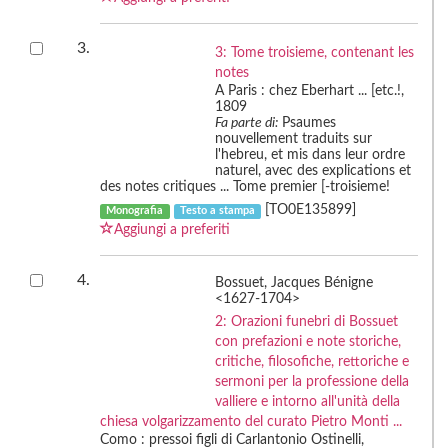
3.
3: Tome troisieme, contenant les
notes
A Paris : chez Eberhart ... [etc.!,
1809
Fa parte di:
Psaumes
nouvellement traduits sur
l'hebreu, et mis dans leur ordre
naturel, avec des explications et
des notes critiques ... Tome premier [-troisieme!
[TO0E135899]
Monografia
Testo a stampa
Aggiungi a preferiti
4.
Bossuet, Jacques Bénigne
<1627-1704>
2: Orazioni funebri di Bossuet
con prefazioni e note storiche,
critiche, filosofiche, rettoriche e
sermoni per la professione della
valliere e intorno all'unità della
chiesa volgarizzamento del curato Pietro Monti ...
Como : pressoi figli di Carlantonio Ostinelli,