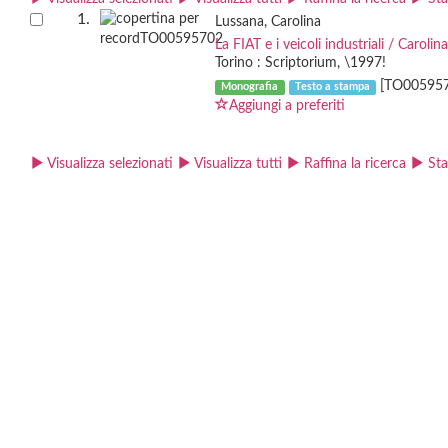
1.
Lussana, Carolina
La FIAT e i veicoli industriali / Caro
Torino : Scriptorium, \1997!
[TO005957
Monografia
Testo a stampa
Aggiungi a preferiti
Visualizza selezionati
Visualizza tutti
Raffina la ricerca
St