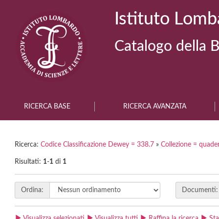
Istituto Lomb
Catalogo della B
RICERCA BASE
RICERCA AVANZATA
Ricerca:
Codice Classificazione Dewey = 338.7
»
Collezione = quade
Risultati:
1
-
1
di
1
Ordina:
Documenti:
Visualizza selezionati
Visualizza tutti
Raffina la ricerca
St