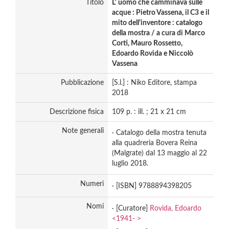
Titolo
L' uomo che camminava sulle
acque : Pietro Vassena, il C3 e il
mito dell'inventore : catalogo
della mostra / a cura di Marco
Corti, Mauro Rossetto,
Edoardo Rovida e Niccolò
Vassena
Pubblicazione
[S.l.] : Niko Editore, stampa
2018
Descrizione fisica
109 p. : ill. ; 21 x 21 cm
Note generali
· Catalogo della mostra tenuta
alla quadreria Bovera Reina
(Malgrate) dal 13 maggio al 22
luglio 2018.
Numeri
· [ISBN] 9788894398205
Nomi
· [Curatore]
Rovida, Edoardo
<1941- >