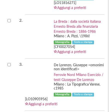
[LO11816271]
Aggiungi a preferiti
2.
La Breda : dalla società italiana
Ernesto Breda alla finanziaria
Ernesto Breda : 1886-1986
Milano : A. Pizzi, \1986!
Monografia
Testo a stampa
[CFI0027054]
Aggiungi a preferiti
3.
De Lorenzo, Giuseppe <omonimi
non identificati>
Ferrovie Nord Milano Esercizio /
testi Giuseppe De Lorenzo
Milano : La Tipografica Varese,
c1985
Monografia
Testo a stampa
[LO10905956]
Aggiungi a preferiti