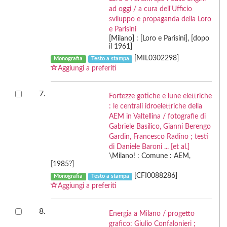
ad oggi / a cura dell'Ufficio
sviluppo e propaganda della Loro
e Parisini
[Milano] : [Loro e Parisini], [dopo
il 1961]
[MIL0302298]
Monografia
Testo a stampa
Aggiungi a preferiti
7.
Fortezze gotiche e lune elettriche
: le centrali idroelettriche della
AEM in Valtellina / fotografie di
Gabriele Basilico, Gianni Berengo
Gardin, Francesco Radino ; testi
di Daniele Baroni ... [et al.]
\Milano! : Comune : AEM,
[1985?]
[CFI0088286]
Monografia
Testo a stampa
Aggiungi a preferiti
8.
Energia a Milano / progetto
grafico: Giulio Confalonieri ;