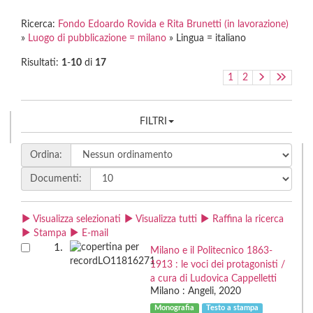
Ricerca:
Fondo Edoardo Rovida e Rita Brunetti (in lavorazione)
»
Luogo di pubblicazione = milano
» Lingua = italiano
Risultati:
1
-
10
di
17
1
2
FILTRI
Ordina:
Documenti:
Visualizza selezionati
Visualizza tutti
Raffina la ricerca
Stampa
E-mail
1.
Milano e il Politecnico 1863-
1913 : le voci dei protagonisti /
a cura di Ludovica Cappelletti
Milano : Angeli, 2020
Monografia
Testo a stampa