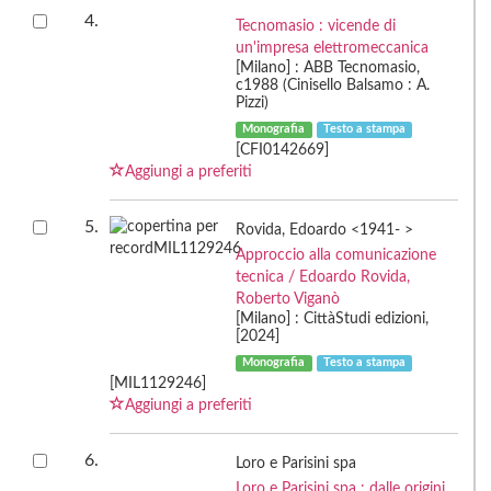
4.
Tecnomasio : vicende di
un'impresa elettromeccanica
[Milano] : ABB Tecnomasio,
c1988 (Cinisello Balsamo : A.
Pizzi)
Monografia
Testo a stampa
[CFI0142669]
Aggiungi a preferiti
5.
Rovida, Edoardo <1941- >
Approccio alla comunicazione
tecnica / Edoardo Rovida,
Roberto Viganò
[Milano] : CittàStudi edizioni,
[2024]
Monografia
Testo a stampa
[MIL1129246]
Aggiungi a preferiti
6.
Loro e Parisini spa
Loro e Parisini spa : dalle origini