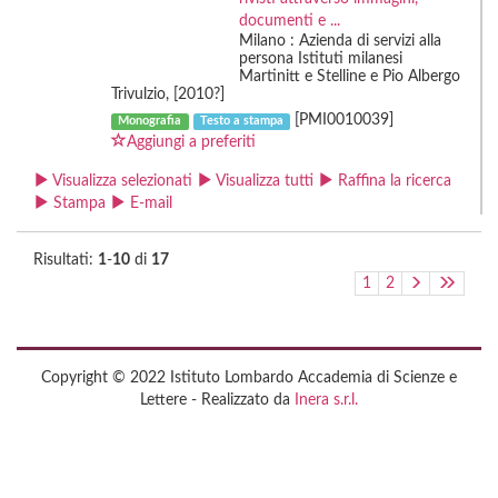
documenti e ...
Milano : Azienda di servizi alla
persona Istituti milanesi
Martinitt e Stelline e Pio Albergo
Trivulzio, [2010?]
[PMI0010039]
Monografia
Testo a stampa
Aggiungi a preferiti
Visualizza selezionati
Visualizza tutti
Raffina la ricerca
Stampa
E-mail
Risultati:
1
-
10
di
17
1
2
Copyright © 2022 Istituto Lombardo Accademia di Scienze e
Lettere - Realizzato da
Inera s.r.l.