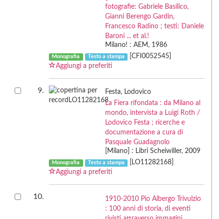
fotografie: Gabriele Basilico,
Gianni Berengo Gardin,
Francesco Radino ; testi: Daniele
Baroni ... et al.!
Milano! : AEM, 1986
[CFI0052545]
Monografia
Testo a stampa
Aggiungi a preferiti
9.
Festa, Lodovico
La Fiera rifondata : da Milano al
mondo, intervista a Luigi Roth /
Lodovico Festa ; ricerche e
documentazione a cura di
Pasquale Guadagnolo
[Milano] : Libri Scheiwiller, 2009
[LO11282168]
Monografia
Testo a stampa
Aggiungi a preferiti
10.
1910-2010 Pio Albergo Trivulzio
: 100 anni di storia, di eventi
rivisti attraverso immagini,