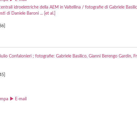
centrali idroelettriche della AEM in Valtellina / fotografie di Gabriele Basili
i di Daniele Baroni ... [et al.]
86]
iulio Confalonieri ; fotografie: Gabriele Basilico, Gianni Berengo Gardin, 
45]
ampa
E-mail