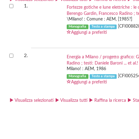
1.
Fortezze gotiche e lune elettriche : le 
Berengo Gardin, Francesco Radino ; test
\Milano! : Comune : AEM, [1985?]
[CFI00882
Monografia
Testo a stampa
Aggiungi a preferiti
2.
Energia a Milano / progetto grafico: G
Radino ; testi: Daniele Baroni ... et al.!
Milano! : AEM, 1986
[CFI00525
Monografia
Testo a stampa
Aggiungi a preferiti
Visualizza selezionati
Visualizza tutti
Raffina la ricerca
St