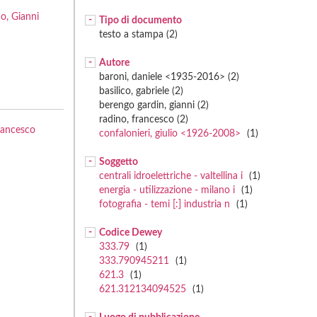
co, Gianni
Tipo di documento
testo a stampa (2)
Autore
baroni, daniele <1935-2016> (2)
basilico, gabriele (2)
berengo gardin, gianni (2)
radino, francesco (2)
Francesco
confalonieri, giulio <1926-2008>
(1)
Soggetto
centrali idroelettriche - valtellina i
(1)
energia - utilizzazione - milano i
(1)
fotografia - temi [:] industria n
(1)
Codice Dewey
333.79
(1)
333.790945211
(1)
621.3
(1)
621.312134094525
(1)