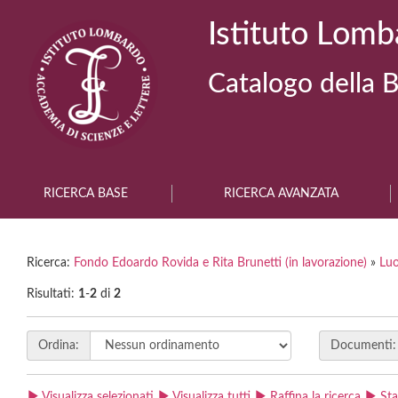
Istituto Lomb
Catalogo della B
RICERCA BASE
RICERCA AVANZATA
Ricerca:
Fondo Edoardo Rovida e Rita Brunetti (in lavorazione)
»
Luo
Risultati:
1
-
2
di
2
Ordina:
Documenti:
Visualizza selezionati
Visualizza tutti
Raffina la ricerca
St