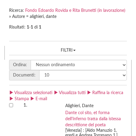
Ricerca:
Fondo Edoardo Rovida e Rita Brunetti (in lavorazione)
» Autore = alighieri, dante
Risultati:
1
-
1
di
1
FILTRI
Ordina:
Documenti:
Visualizza selezionati
Visualizza tutti
Raffina la ricerca
Stampa
E-mail
1.
Alighieri, Dante
Dante col sito, et forma
dell'Inferno tratta dalla istessa
descrittione del poeta
[Venezia] : [Aldo Manuzio 1.
eredi e Andrea Torresano 1.]