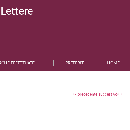
 Lettere
RCHE EFFETTUATE
PREFERITI
HOME
|«
«
precedente
successivo
»
»|