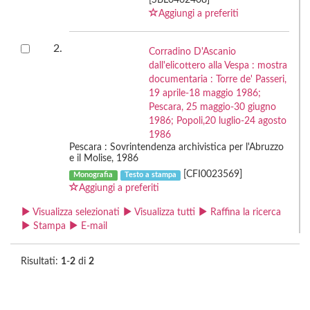
[SBL0462408]
Aggiungi a preferiti
2.
Corradino D'Ascanio
dall'elicottero alla Vespa : mostra
documentaria : Torre de' Passeri,
19 aprile-18 maggio 1986;
Pescara, 25 maggio-30 giugno
1986; Popoli,20 luglio-24 agosto
1986
Pescara : Sovrintendenza archivistica per l'Abruzzo
e il Molise, 1986
[CFI0023569]
Monografia
Testo a stampa
Aggiungi a preferiti
Visualizza selezionati
Visualizza tutti
Raffina la ricerca
Stampa
E-mail
Risultati:
1
-
2
di
2